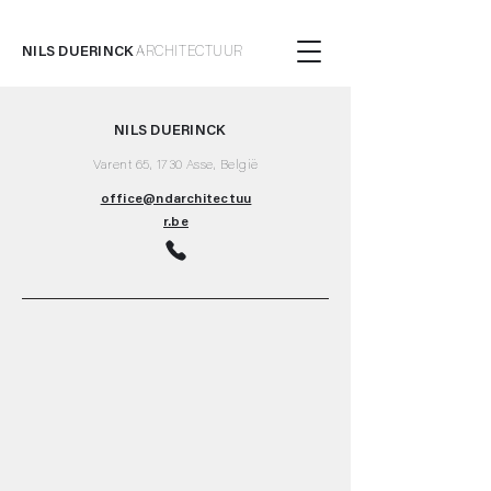
NILS DUERINCK
ARCHITECTUUR
NILS DUERINCK
Varent 65, 1730 Asse, België
office@ndarchitectuu
r.be