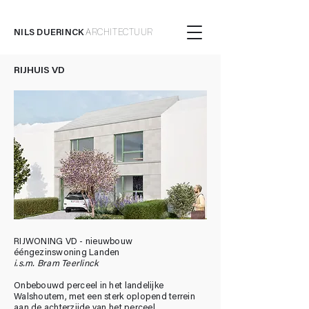
NILS DUERINCK
ARCHITECTUUR
RIJHUIS VD
RIJWONING VD - nieuwbouw
ééngezinswoning
Landen
i.s.m. Bram Teerlinck
Onbebouwd perceel in het landelijke
Walshoutem, met een sterk oplopend terrein
aan de achterzijde van het perceel.